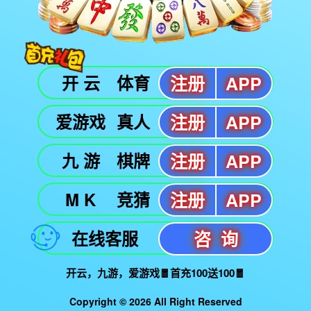
林绿化工程管理事务中心
2026-05-13
2026世界杯官网 无锡农科院绿
化工程
2026-05-12
Copyright © 2012-2022 某某公司 版权所有 非商用版本
琼ICP备xxxxxxxx号
首页
产品
资讯
电话