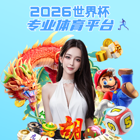
V6项目管理系统
V6项目管理系统
世界杯官网 南充市政绿化工程
包括哪些内容
2026-05-14
2026年国际足联世界杯 冀州园