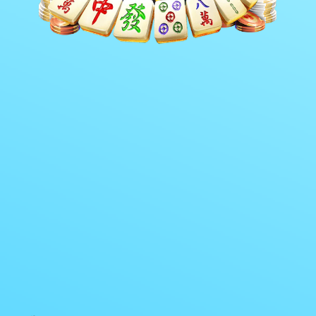
市委书记蒋辅义带队调研
市委书记蒋辅义带队调研
纳溪区城市建设工作
长江生态湿地公园
￥0
￥0
688
840
市住建局纪检组长黄莉调
王晓谦局长调研绿道项目
研董永坝
￥0
￥0
625
760